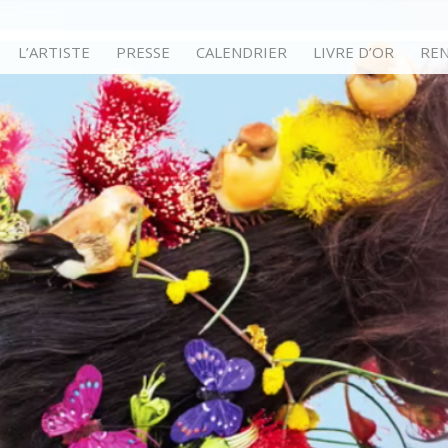
L’ARTISTE
PRESSE
CALENDRIER
LIVRE D’OR
RE
euses coif
es, artistiques…