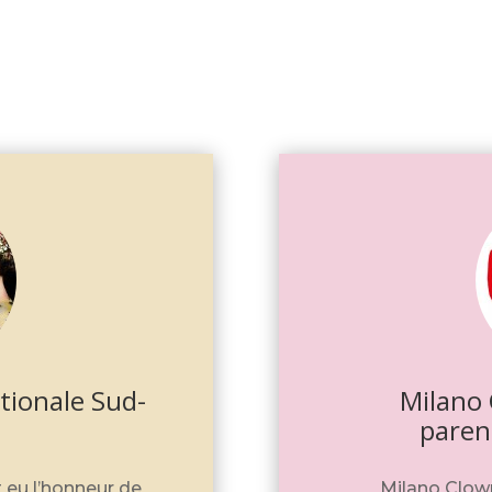
tionale Sud-
Milano 
paren
 eu l’honneur de
Milano Clow