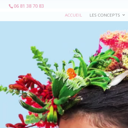
06 81 38 70 83
ACCUEIL
LES CONCEPTS
Mystéri
Coiffures originales, végétal