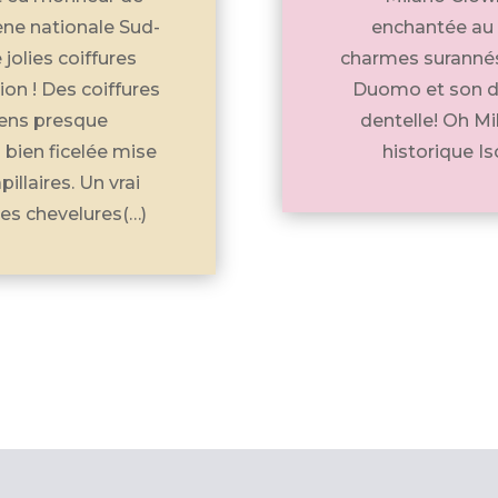
cène nationale Sud-
enchantée au c
jolies coiffures
charmes surannés
on ! Des coiffures
Duomo et son dô
gens presque
dentelle! Oh Mi
bien ficelée mise
historique Is
illaires. Un vrai
ces chevelures(…)