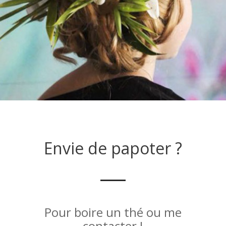
Envie de papoter ?
Pour boire un thé ou me
contacter !